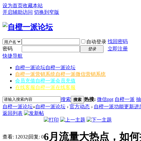
设为首页
收藏本站
开启辅助访问
切换到窄版
找回密码
自动登录
密码
立即注册
登录
快捷导航
自橙一派论坛
自橙一派论坛
自橙一派营销系统
自橙一派微信营销系统
会员充值
自橙一派会员充值
在线客服
自橙一派在线客服
搜索
热搜:
微信ppt
自橙一派
抽
搜索
自橙一派论坛
»
自橙一派论坛
›
官方动态
›
自橙一派功能更新进
返回列表
6月流量大热点，如
查看:
12032
|
回复:
0