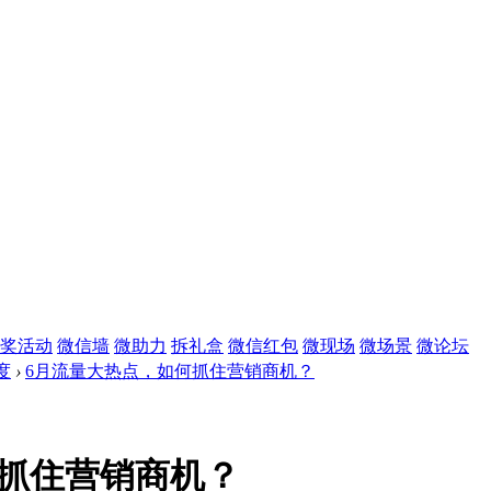
奖活动
微信墙
微助力
拆礼盒
微信红包
微现场
微场景
微论坛
度
›
6月流量大热点，如何抓住营销商机？
何抓住营销商机？