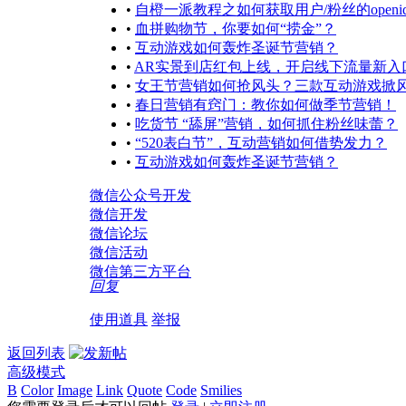
•
自橙一派教程之如何获取用户/粉丝的openi
•
血拼购物节，你要如何“捞金”？
•
互动游戏如何轰炸圣诞节营销？
•
AR实景到店红包上线，开启线下流量新入
•
女王节营销如何抢风头？三款互动游戏掀
•
春日营销有窍门：教你如何做季节营销！
•
吃货节 “舔屏”营销，如何抓住粉丝味蕾？
•
“520表白节”，互动营销如何借势发力？
•
互动游戏如何轰炸圣诞节营销？
微信公众号开发
微信开发
微信论坛
微信活动
微信第三方平台
回复
使用道具
举报
返回列表
高级模式
B
Color
Image
Link
Quote
Code
Smilies