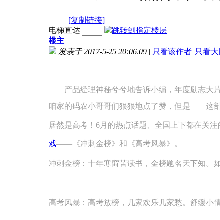
[复制链接]
电梯直达
楼主
发表于 2017-5-25 20:06:09
|
只看该作者
|
只看大
产品经理神秘兮兮地告诉小编，年度励志大片6
咱家的码农小哥哥们狠狠地点了赞，但是——这
居然是高考！6月的热点话题、全国上下都在关注
戏
——《冲刺金榜》和《高考风暴》。
冲刺金榜：十年寒窗苦读书，金榜题名天下知。
高考风暴：高考放榜，几家欢乐几家愁。舒缓小情