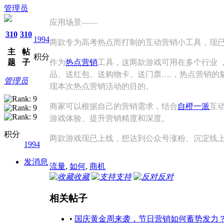
管理员
应用场景——
310
310
1994
两款专为高考热点而打制的互动营销小工具，现
主
帖
积分
题
子
作为
热点营销
工具，这两款游戏可用在多个行业 ，
品、送红包、送购物卡、送门票….，热点营销的
管理员
现本次热点营销活动的目的。
商家可以根据自己的营销需求，结合
自橙一派
互
游戏体验、提升营销精度和深度。
积分
两款游戏现已上线，想达到公众号涨粉、沉淀线
1994
发消息
流量
,
如何
,
商机
收藏
支持
反对
相关帖子
•
国庆黄金周来袭，节日营销如何蓄势发力