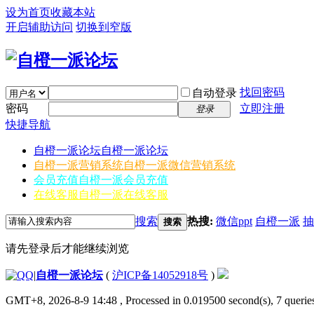
设为首页
收藏本站
开启辅助访问
切换到窄版
找回密码
自动登录
密码
立即注册
登录
快捷导航
自橙一派论坛
自橙一派论坛
自橙一派营销系统
自橙一派微信营销系统
会员充值
自橙一派会员充值
在线客服
自橙一派在线客服
搜索
热搜:
微信ppt
自橙一派
抽
搜索
请先登录后才能继续浏览
|
自橙一派论坛
(
沪ICP备14052918号
)
GMT+8, 2026-8-9 14:48
, Processed in 0.019500 second(s), 7 queries