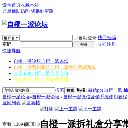
设为首页
收藏本站
开启辅助访问
切换到窄版
找回密码
自动登录
密码
立即注册
登录
快捷导航
自橙一派论坛
自橙一派论坛
自橙一派营销系统
自橙一派微信营销系统
会员充值
自橙一派会员充值
在线客服
自橙一派在线客服
搜索
热搜:
微信ppt
自橙一派
抽
搜索
自橙一派论坛
»
自橙一派论坛
›
自橙一派微信营销系统使用教程
返回列表
自橙一派拆礼盒分享
查看:
13694
|
回复:
0