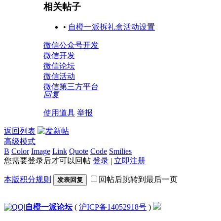
相关帖子
•
自橙一派拆礼盒活动设置
微信公众号开发
微信开发
微信论坛
微信活动
微信第三方平台
回复
使用道具
举报
返回列表
高级模式
B
Color
Image
Link
Quote
Code
Smilies
您需要登录后才可以回帖
登录
|
立即注册
本版积分规则
回帖后跳转到最后一页
发表回复
|
自橙一派论坛
(
沪ICP备14052918号
)