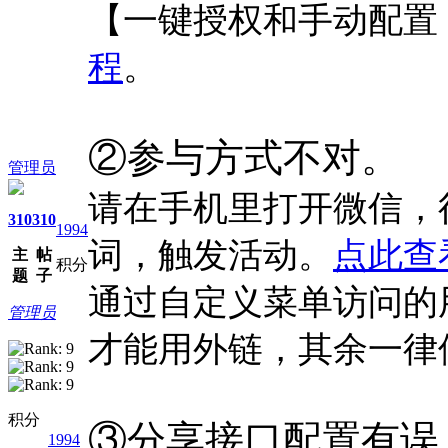
【一键授权和手动配置 
程
。
②参与方式不对。
管理员
请在手机里打开微信，
310
310
1994
词，触发活动。
点此查
主
帖
积分
题
子
通过自定义菜单访问的
管理员
才能用外链，其余一律
积分
③分享接口配置有误
1994