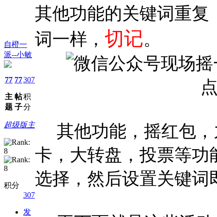
其他功能的关键词重复
切记
词一样，
。
自橙一
派--小敏
77
77
307
主
帖
积
题
子
分
超级版主
其他功能，摇红包，
卡，大转盘，投票等功
选择，然后设置关键词
积分
307
发