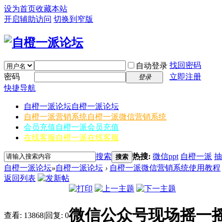
设为首页
收藏本站
开启辅助访问
切换到窄版
找回密码
自动登录
密码
立即注册
登录
快捷导航
自橙一派论坛
自橙一派论坛
自橙一派营销系统
自橙一派微信营销系统
会员充值
自橙一派会员充值
在线客服
自橙一派在线客服
搜索
热搜:
微信ppt
自橙一派
抽
搜索
自橙一派论坛
»
自橙一派论坛
›
自橙一派微信营销系统使用教程
返回列表
微信公众号现场摇一
查看:
13868
|
回复:
0