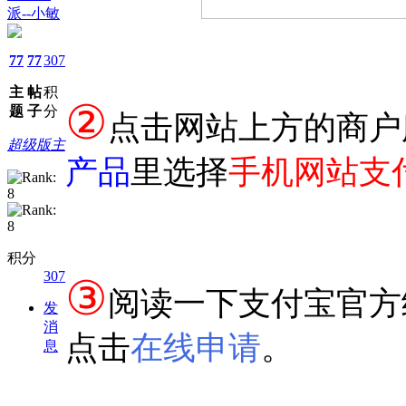
派--小敏
77
77
307
主
帖
积
②
题
子
分
点击网站上方的
商户
超级版主
产品
里选择
手机网站支
积分
307
③
阅读一下支付宝官方
发
消
点击
在线申请
。
息