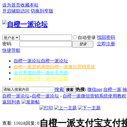
设为首页
收藏本站
开启辅助访问
切换到窄版
找回密码
自动登录
密码
立即注册
登录
快捷导航
自橙一派论坛
自橙一派论坛
自橙一派营销系统
自橙一派微信营销系统
会员充值
自橙一派会员充值
在线客服
自橙一派在线客服
搜索
热搜:
微信ppt
自橙一派
抽
搜索
自橙一派论坛
»
自橙一派论坛
›
自橙一派微信营销系统使用教程
返回列表
自橙一派支付宝支付
查看:
11024
|
回复:
0