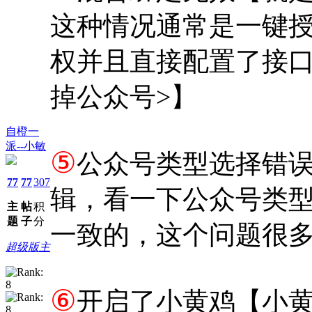
这种情况通常是一键
权并且直接配置了接口
掉公众号>】
自橙一
派--小敏
⑤
公众号类型选择错
77
77
307
辑，看一下公众号类
主
帖
积
题
子
分
一致的，这个问题很
超级版主
⑥
开启了小黄鸡【小