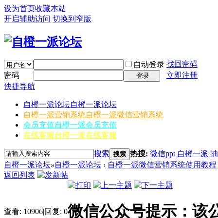
设为首页
收藏本站
开启辅助访问
切换到窄版
找回密码
自动登录
密码
立即注册
登录
快捷导航
自橙一派论坛
自橙一派论坛
自橙一派营销系统
自橙一派微信营销系统
会员充值
自橙一派会员充值
在线客服
自橙一派在线客服
搜索
热搜:
微信ppt
自橙一派
抽
搜索
自橙一派论坛
»
自橙一派论坛
›
自橙一派微信营销系统使用教程
返回列表
微信公众号提示：该
查看:
10906
|
回复:
0