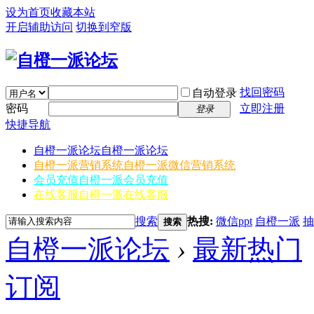
设为首页
收藏本站
开启辅助访问
切换到窄版
找回密码
自动登录
密码
立即注册
登录
快捷导航
自橙一派论坛
自橙一派论坛
自橙一派营销系统
自橙一派微信营销系统
会员充值
自橙一派会员充值
在线客服
自橙一派在线客服
搜索
热搜:
微信ppt
自橙一派
抽
搜索
自橙一派论坛
›
最新热门
订阅