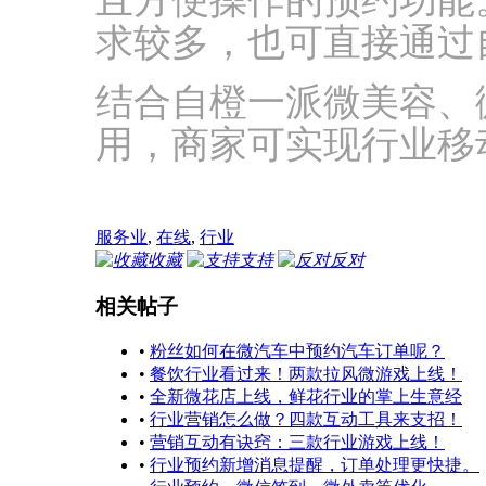
且方便操作的预约功能
求较多，也可直接通过
结合自橙一派微美容、微
用，商家可实现行业移
服务业
,
在线
,
行业
收藏
支持
反对
相关帖子
•
粉丝如何在微汽车中预约汽车订单呢？
•
餐饮行业看过来！两款拉风微游戏上线！
•
全新微花店上线，鲜花行业的掌上生意经
•
行业营销怎么做？四款互动工具来支招！
•
营销互动有诀窍：三款行业游戏上线！
•
行业预约新增消息提醒，订单处理更快捷。