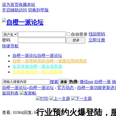
设为首页
收藏本站
开启辅助访问
切换到窄版
找回密码
自动登录
密码
立即注册
登录
快捷导航
自橙一派论坛
自橙一派论坛
自橙一派营销系统
自橙一派微信营销系统
会员充值
自橙一派会员充值
在线客服
自橙一派在线客服
搜索
热搜:
微信ppt
自橙一派
抽
搜索
自橙一派论坛
»
自橙一派论坛
›
官方动态
›
自橙一派功能更新进
返回列表
行业预约火爆登陆，
查看:
10384
|
回复:
0