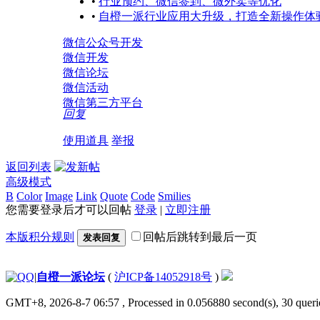
•
行业预约、微信签到、微外卖等优化
•
自橙一派行业应用大升级，打造全新操作体
微信公众号开发
微信开发
微信论坛
微信活动
微信第三方平台
回复
使用道具
举报
返回列表
高级模式
B
Color
Image
Link
Quote
Code
Smilies
您需要登录后才可以回帖
登录
|
立即注册
本版积分规则
回帖后跳转到最后一页
发表回复
|
自橙一派论坛
(
沪ICP备14052918号
)
GMT+8, 2026-8-7 06:57
, Processed in 0.056880 second(s), 30 querie