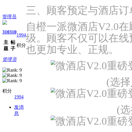
三、顾客预定与酒店订
管理员
自橙一派微酒店V2.0
310
310
1994
级。顾客不仅可以在线
主
帖
积分
也更加专业、正规。
题
子
管理员
(选
积分
1994
(
发消
息