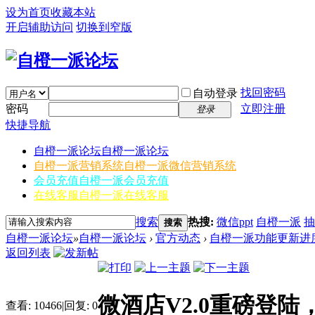
设为首页
收藏本站
开启辅助访问
切换到窄版
找回密码
自动登录
密码
立即注册
登录
快捷导航
自橙一派论坛
自橙一派论坛
自橙一派营销系统
自橙一派微信营销系统
会员充值
自橙一派会员充值
在线客服
自橙一派在线客服
搜索
热搜:
微信ppt
自橙一派
抽
搜索
自橙一派论坛
»
自橙一派论坛
›
官方动态
›
自橙一派功能更新进
返回列表
微酒店V2.0重磅登
查看:
10466
|
回复:
0