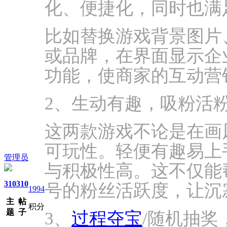
化、便捷化，同时也满
比如替换游戏背景图片
或品牌，在界面显示企业
功能，使商家的互动营
2、生动有趣，吸粉活
这两款游戏不论是在画
可玩性。轻便有趣易上
管理员
与积极性高。这不仅能
310
310
号的粉丝活跃度，让沉
1994
主
帖
积分
题
子
3、
过程夺宝
/随机抽奖