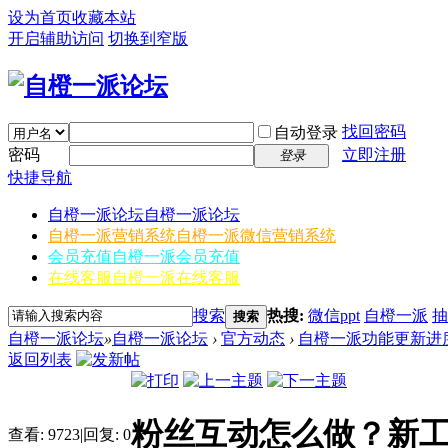
设为首页
收藏本站
开启辅助访问
切换到窄版
找回密码
自动登录
密码
立即注册
登录
快捷导航
自橙一派论坛
自橙一派论坛
自橙一派营销系统
自橙一派微信营销系统
会员充值
自橙一派会员充值
在线客服
自橙一派在线客服
搜索
热搜:
微信ppt
自橙一派
抽
搜索
自橙一派论坛
»
自橙一派论坛
›
官方动态
›
自橙一派功能更新进
返回列表
粉丝互动怎么做？新
查看:
9723
|
回复:
0