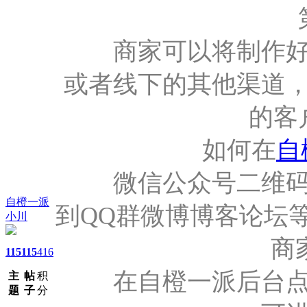
第
商家可以将制作好的
或者线下的其他渠道
的客
如何在
自
微信公众号二维码推
自橙一派
到QQ群微博博客论坛
小川
商
115
115
416
在自橙一派后台点击
主
帖
积
题
子
分