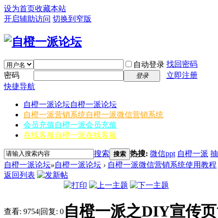
设为首页
收藏本站
开启辅助访问
切换到窄版
找回密码
自动登录
密码
立即注册
登录
快捷导航
自橙一派论坛
自橙一派论坛
自橙一派营销系统
自橙一派微信营销系统
会员充值
自橙一派会员充值
在线客服
自橙一派在线客服
搜索
热搜:
微信ppt
自橙一派
抽
搜索
自橙一派论坛
»
自橙一派论坛
›
自橙一派微信营销系统使用教程
返回列表
自橙一派之DIY宣传
查看:
9754
|
回复:
0