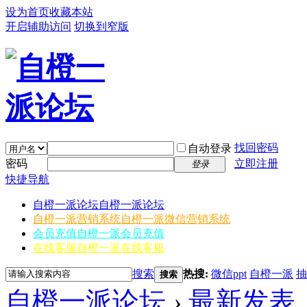
设为首页
收藏本站
开启辅助访问
切换到窄版
找回密码
自动登录
密码
立即注册
登录
快捷导航
自橙一派论坛
自橙一派论坛
自橙一派营销系统
自橙一派微信营销系统
会员充值
自橙一派会员充值
在线客服
自橙一派在线客服
搜索
热搜:
微信ppt
自橙一派
抽
搜索
自橙一派论坛
›
最新发表