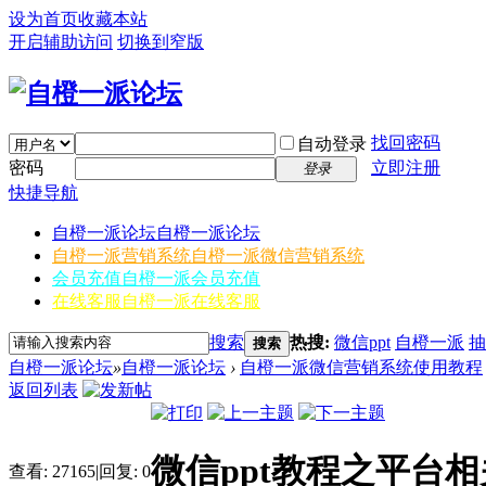
设为首页
收藏本站
开启辅助访问
切换到窄版
找回密码
自动登录
密码
立即注册
登录
快捷导航
自橙一派论坛
自橙一派论坛
自橙一派营销系统
自橙一派微信营销系统
会员充值
自橙一派会员充值
在线客服
自橙一派在线客服
搜索
热搜:
微信ppt
自橙一派
抽
搜索
自橙一派论坛
»
自橙一派论坛
›
自橙一派微信营销系统使用教程
返回列表
微信ppt教程之平台
查看:
27165
|
回复:
0