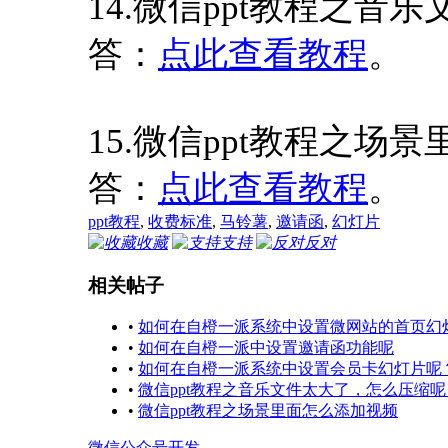
14.微信ppt教程之
答：
点此查看教程
。
15.微信ppt教程之场
答：
点此查看教程
。
ppt教程
,
收费标准
,
马铃薯
,
邀请函
,
幻灯片
收藏
支持
反对
相关帖子
•
如何在自橙一派系统中设置微网站的首页幻
•
如何在自橙一派中设置邀请函功能呢
•
如何在自橙一派系统中设置会员卡幻灯片呢
•
微信ppt教程之音乐文件太大了，怎么压缩呢
•
微信ppt教程之场景里面怎么添加视频
微信公众号开发