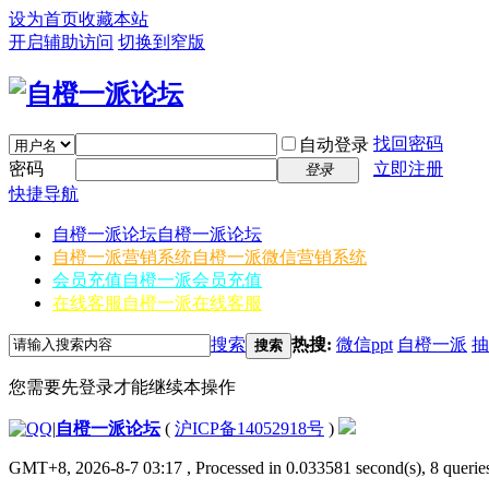
设为首页
收藏本站
开启辅助访问
切换到窄版
找回密码
自动登录
密码
立即注册
登录
快捷导航
自橙一派论坛
自橙一派论坛
自橙一派营销系统
自橙一派微信营销系统
会员充值
自橙一派会员充值
在线客服
自橙一派在线客服
搜索
热搜:
微信ppt
自橙一派
抽
搜索
您需要先登录才能继续本操作
|
自橙一派论坛
(
沪ICP备14052918号
)
GMT+8, 2026-8-7 03:17
, Processed in 0.033581 second(s), 8 queries