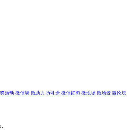
奖活动
微信墙
微助力
拆礼盒
微信红包
微现场
微场景
微论坛
 .