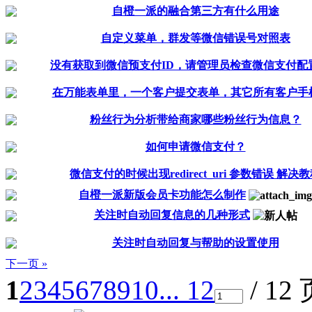
自橙一派的融合第三方有什么用途
自定义菜单，群发等微信错误号对照表
没有获取到微信预支付ID，请管理员检查微信支付配
在万能表单里，一个客户提交表单，其它所有客户手机里
粉丝行为分析带给商家哪些粉丝行为信息？
如何申请微信支付？
微信支付的时候出现redirect_uri 参数错误 解决
自橙一派新版会员卡功能怎么制作
关注时自动回复信息的几种形式
关注时自动回复与帮助的设置使用
下一页 »
1
2
3
4
5
6
7
8
9
10
... 12
/ 12