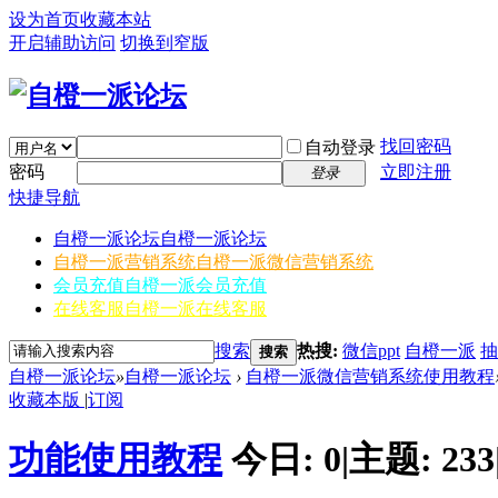
设为首页
收藏本站
开启辅助访问
切换到窄版
找回密码
自动登录
密码
立即注册
登录
快捷导航
自橙一派论坛
自橙一派论坛
自橙一派营销系统
自橙一派微信营销系统
会员充值
自橙一派会员充值
在线客服
自橙一派在线客服
搜索
热搜:
微信ppt
自橙一派
抽
搜索
自橙一派论坛
»
自橙一派论坛
›
自橙一派微信营销系统使用教程
收藏本版
|
订阅
功能使用教程
今日:
0
|
主题:
233