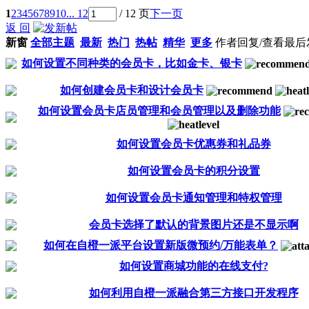
1
2
3
4
5
6
7
8
9
10
... 12
/ 12 页
下一页
返 回
新窗
全部主题
最新
热门
热帖
精华
更多
作者
回复/查看
最后
如何设置不同种类的会员卡，比如金卡、银卡
如何创建会员卡和设计会员卡
如何设置会员卡店员管理和会员管理以及删除功能
如何设置会员卡优惠券和礼品券
如何设置会员卡的积分设置
如何设置会员卡通知管理和特权管理
会员卡选择了默认的背景图片还是不显示啊
如何在自橙一派平台设置新版微预约/万能表单？
如何设置商城功能的在线支付?
如何利用自橙一派融合第三方接口开发程序