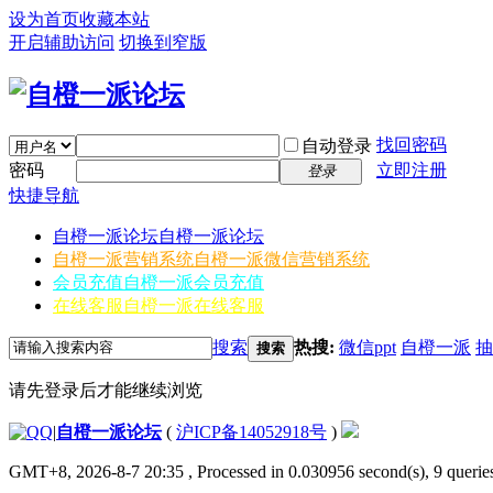
设为首页
收藏本站
开启辅助访问
切换到窄版
找回密码
自动登录
密码
立即注册
登录
快捷导航
自橙一派论坛
自橙一派论坛
自橙一派营销系统
自橙一派微信营销系统
会员充值
自橙一派会员充值
在线客服
自橙一派在线客服
搜索
热搜:
微信ppt
自橙一派
抽
搜索
请先登录后才能继续浏览
|
自橙一派论坛
(
沪ICP备14052918号
)
GMT+8, 2026-8-7 20:35
, Processed in 0.030956 second(s), 9 queries