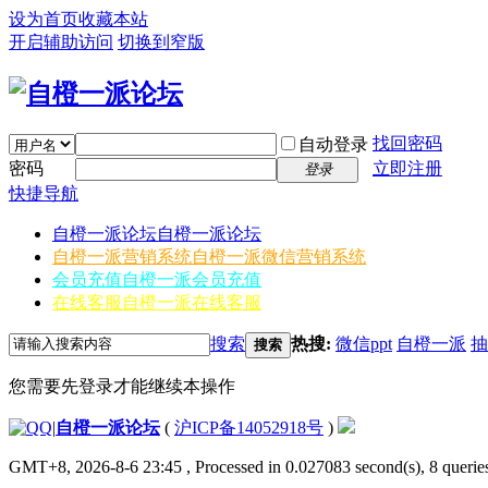
设为首页
收藏本站
开启辅助访问
切换到窄版
找回密码
自动登录
密码
立即注册
登录
快捷导航
自橙一派论坛
自橙一派论坛
自橙一派营销系统
自橙一派微信营销系统
会员充值
自橙一派会员充值
在线客服
自橙一派在线客服
搜索
热搜:
微信ppt
自橙一派
抽
搜索
您需要先登录才能继续本操作
|
自橙一派论坛
(
沪ICP备14052918号
)
GMT+8, 2026-8-6 23:45
, Processed in 0.027083 second(s), 8 queries