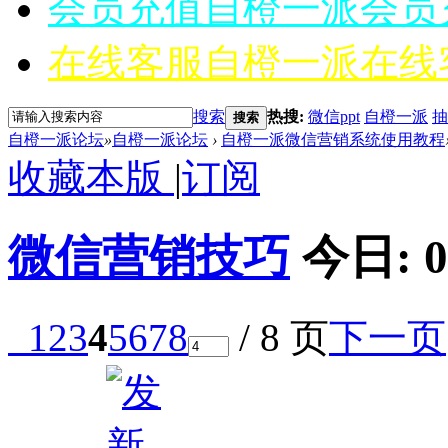
会员充值
自橙一派会员
在线客服
自橙一派在线
搜索
热搜:
微信ppt
自橙一派
抽
搜索
自橙一派论坛
»
自橙一派论坛
›
自橙一派微信营销系统使用教程
收藏本版
|
订阅
微信营销技巧
今日:
0
1
2
3
4
5
6
7
8
/ 8 页
下一页