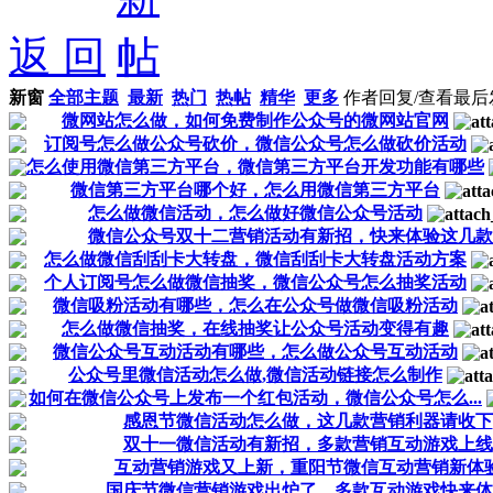
返 回
新窗
全部主题
最新
热门
热帖
精华
更多
作者
回复/查看
最后
微网站怎么做，如何免费制作公众号的微网站官网
订阅号怎么做公众号砍价，微信公众号怎么做砍价活动
怎么使用微信第三方平台，微信第三方平台开发功能有哪些
微信第三方平台哪个好，怎么用微信第三方平台
怎么做微信活动，怎么做好微信公众号活动
微信公众号双十二营销活动有新招，快来体验这几款
怎么做微信刮刮卡大转盘，微信刮刮卡大转盘活动方案
个人订阅号怎么做微信抽奖，微信公众号怎么抽奖活动
微信吸粉活动有哪些，怎么在公众号做微信吸粉活动
怎么做微信抽奖，在线抽奖让公众号活动变得有趣
微信公众号互动活动有哪些，怎么做公众号互动活动
公众号里微信活动怎么做,微信活动链接怎么制作
如何在微信公众号上发布一个红包活动，微信公众号怎么...
感恩节微信活动怎么做，这几款营销利器请收下
双十一微信活动有新招，多款营销互动游戏上线
互动营销游戏又上新，重阳节微信互动营销新体
国庆节微信营销游戏出炉了，多款互动游戏快来体